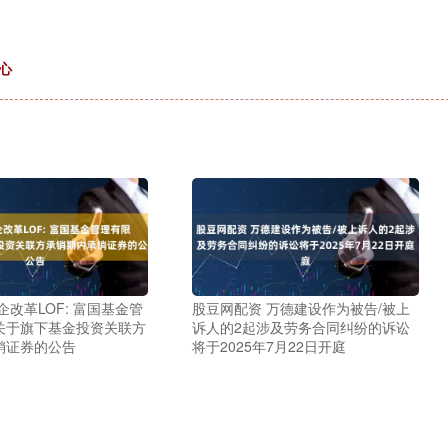
心
企改革LOF: 富国基金管
股豆网配资 万德建设作为被告/被上
关于旗下基金投资关联方
诉人的2起涉及劳务合同纠纷的诉讼
销证券的公告
将于2025年7月22日开庭