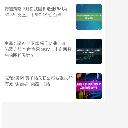
传速策略 7月份我国制造业PMI为
49.3% 比上月下降0.4个百分点
中赢金融APP下载 探店哈弗 H6L：＂
为爱升舱＂ 的家用 SUV，上市两月
凭啥圈粉无数？
涨8配资网 黄子韬关联公司被强执32
万元_谢如栋_朵薇_龙韬