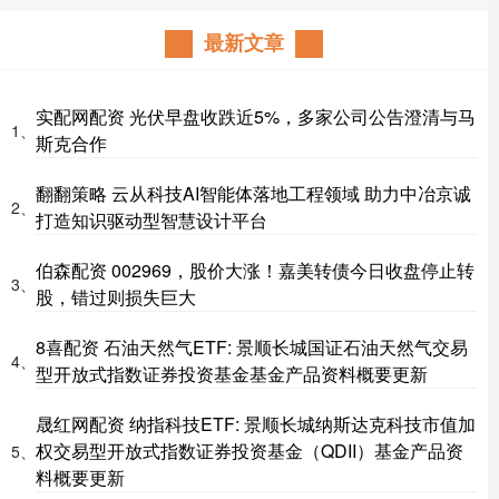
最新文章
实配网配资 光伏早盘收跌近5%，多家公司公告澄清与马
1、
斯克合作
翻翻策略 云从科技AI智能体落地工程领域 助力中冶京诚
2、
打造知识驱动型智慧设计平台
伯森配资 002969，股价大涨！嘉美转债今日收盘停止转
3、
股，错过则损失巨大
8喜配资 石油天然气ETF: 景顺长城国证石油天然气交易
4、
型开放式指数证券投资基金基金产品资料概要更新
晟红网配资 纳指科技ETF: 景顺长城纳斯达克科技市值加
权交易型开放式指数证券投资基金（QDII）基金产品资
5、
料概要更新