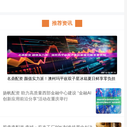
推荐资讯
名鼎配资 颜值实力派！澳柯玛平嵌双子星冰箱夏日鲜享零负担
扬帆配资 助力高质量西部金融中心建设 “金融AI
创新应用前沿分享”活动在重庆举行
股查查配资 李斌：蔚来工厂80%制造场景由AI决