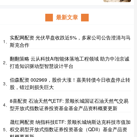
最新文章
实配网配资 光伏早盘收跌近5%，多家公司公告澄清与马
1、
斯克合作
翻翻策略 云从科技AI智能体落地工程领域 助力中冶京诚
2、
打造知识驱动型智慧设计平台
伯森配资 002969，股价大涨！嘉美转债今日收盘停止转
3、
股，错过则损失巨大
8喜配资 石油天然气ETF: 景顺长城国证石油天然气交易
4、
型开放式指数证券投资基金基金产品资料概要更新
晟红网配资 纳指科技ETF: 景顺长城纳斯达克科技市值加
权交易型开放式指数证券投资基金（QDII）基金产品资
5、
料概要更新