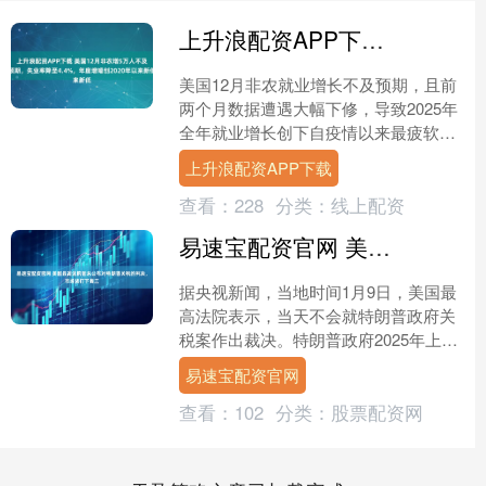
上升浪配资APP下载 美国12月非农增5万人不及预期，失业率降至4.4%，年度增幅创2020年以来新低
美国12月非农就业增长不及预期，且前
两个月数据遭遇大幅下修，导致2025年
全年就业增长创下自疫情以来最疲软的
年度表现。尽管薪资增长保持稳健，但
上升浪配资APP下载
三个月移动平均就业....
查看：
228
分类：
线上配资
易速宝配资官网 美国最高法院暂未公布对特朗普关税的判决，市场紧盯下周三
据央视新闻，当地时间1月9日，美国最
高法院表示，当天不会就特朗普政府关
税案作出裁决。特朗普政府2025年上台
后援引美国《国际紧急经济权力法》，
易速宝配资官网
以不经过国会批准、....
查看：
102
分类：
股票配资网