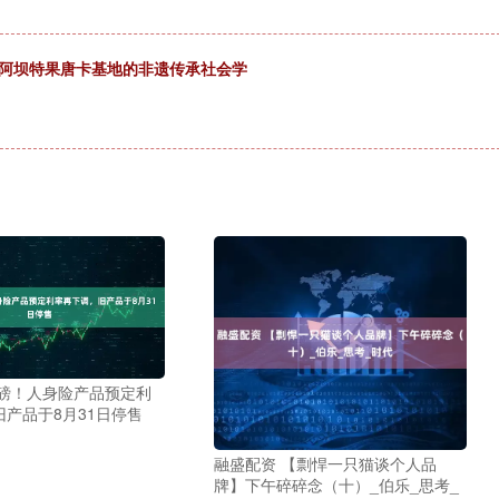
：阿坝特果唐卡基地的非遗传承社会学
重磅！人身险产品预定利
产品于8月31日停售
融盛配资 【剽悍一只猫谈个人品
牌】下午碎碎念（十）_伯乐_思考_