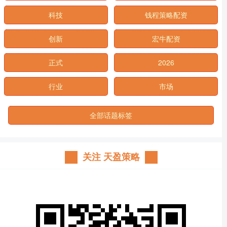
科技
钱程策略配资
创新
宏牛配资
正式
2026
行业
市场
全部话题标签
关注 天盈策略