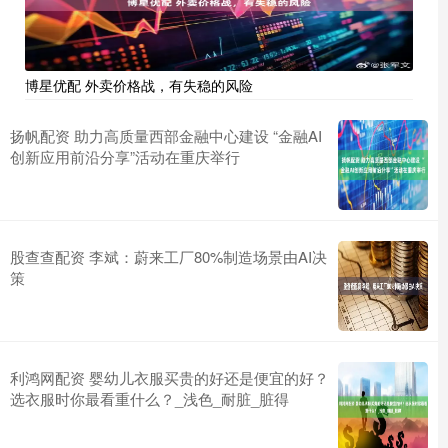
博星优配 外卖价格战，有失稳的风险
扬帆配资 助力高质量西部金融中心建设 “金融AI
创新应用前沿分享”活动在重庆举行
股查查配资 李斌：蔚来工厂80%制造场景由AI决
策
利鸿网配资 婴幼儿衣服买贵的好还是便宜的好？
选衣服时你最看重什么？_浅色_耐脏_脏得