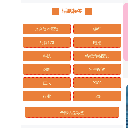
话题标签
众合资本配资
银行
配资178
电池
科技
钱程策略配资
创新
宏牛配资
正式
2026
行业
市场
全部话题标签