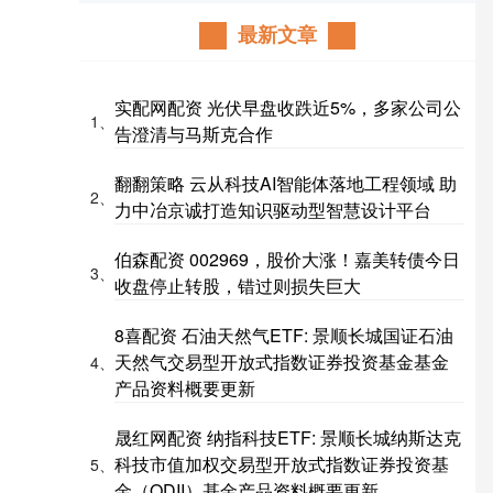
最新文章
实配网配资 光伏早盘收跌近5%，多家公司公
1、
告澄清与马斯克合作
翻翻策略 云从科技AI智能体落地工程领域 助
2、
力中冶京诚打造知识驱动型智慧设计平台
伯森配资 002969，股价大涨！嘉美转债今日
3、
收盘停止转股，错过则损失巨大
8喜配资 石油天然气ETF: 景顺长城国证石油
天然气交易型开放式指数证券投资基金基金
4、
产品资料概要更新
晟红网配资 纳指科技ETF: 景顺长城纳斯达克
科技市值加权交易型开放式指数证券投资基
5、
金（QDII）基金产品资料概要更新