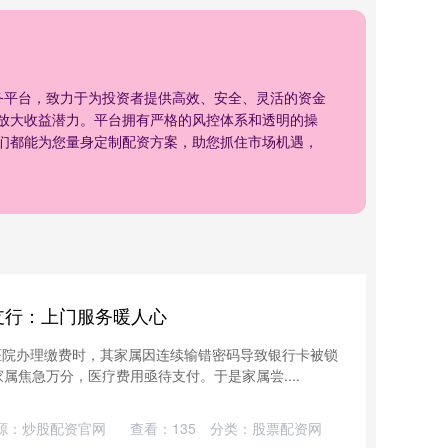
务平台，致力于为投资者提供高效、安全、灵活的资金
放大收益潜力。平台拥有严格的风控体系和透明的操
们都能为您量身定制配资方案，助您抓住市场机遇，
支行：上门服务暖人心
某医院办理缴费时，其家属因连续输错密码导致银行卡被锁
属焦急万分，医疗费用亟待支付。于是家属尝....
源：炒股配资官网
查看：
135
分类：
股票配资网