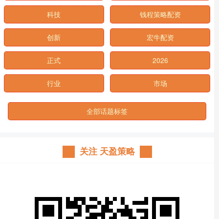
科技
钱程策略配资
创新
宏牛配资
正式
2026
行业
市场
全部话题标签
关注 天盈策略