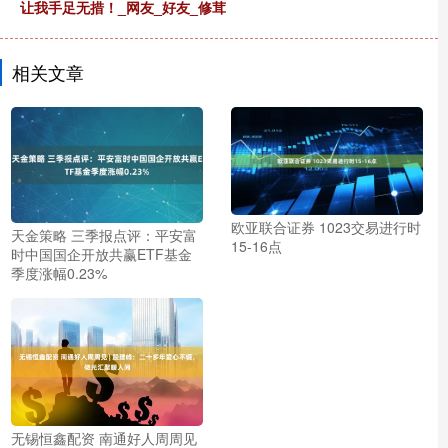
让我手足无措！_网友_好友_修茸
相关文章
欧亚联合证券 1023交易进行时
天金策略 三季报点评：平安富
15-16点
时中国国企开放共赢ETF基金
季度涨幅0.23%
无锡恒鑫配资 南通好人周周见