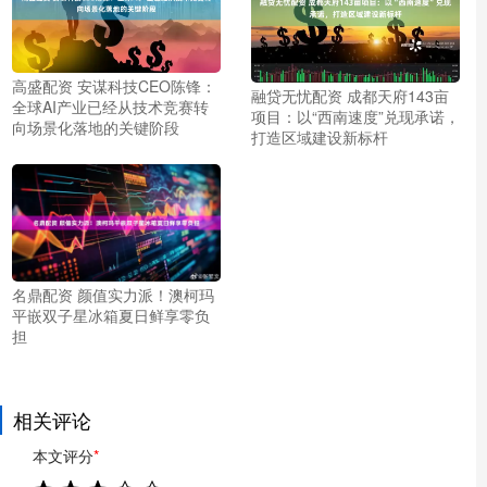
高盛配资 安谋科技CEO陈锋：
融贷无忧配资 成都天府143亩
全球AI产业已经从技术竞赛转
项目：以“西南速度”兑现承诺，
向场景化落地的关键阶段
打造区域建设新标杆
名鼎配资 颜值实力派！澳柯玛
平嵌双子星冰箱夏日鲜享零负
担
相关评论
本文评分
*