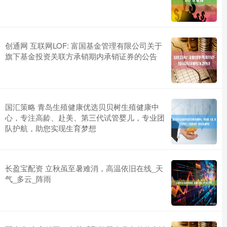
创通网 互联网LOF: 富国基金管理有限公司关于
旗下基金投资关联方承销期内承销证券的公告
国汇策略 青岛生殖健康优选贝贝树生殖健康中
心，专注高龄、赴美、第三代试管婴儿，专业团
队护航，助您实现生育梦想
长盈宝配资 立秋虽至暑难消，高温依旧在线_天
气_多云_阵雨