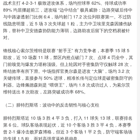
战术主打 4-2-3-1 极致进攻体系，场均控球率 62%、传球成功率
89% 均居挪超前三，进攻端 “边中结合” 极具威胁：边路突破后传中
与中路渗透射门比例 6:4，场均射门 17.2 次位列联赛第一。不过防
线隐患明显，近 5 场 3 次失球超 1 粒，主力中卫埃里克森因膝伤缺
阵，替补中卫安德森协防能力薄弱，边路助攻后留下的空档易被针
对。
锋线核心索尔茨维特是联赛 “射手王” 有力竞争者，本赛季 15 球 5
助攻，近 10 场轰 11 球，禁区内抢点破门 7 次、点球 4 罚全中，其
门前嗅觉与爆发力堪称顶级。但上轮因对手密集防守仅触球 28 次，
终结效率有所下滑。中场指挥官奥尔森是进攻 “大脑”，场均 3.2 次
关键传球，直接参与 50% 进球，精准长传与定位球是破密集防守的
利器。边锋佩德森则是 “喂饼王”，场均 1.8 次成功过人，为索尔茨
维特送出 8 次助攻，左路突破成功率 68%。
（二）腓特烈斯塔：波动中的反击韧性与核心支柱
腓特烈斯塔近 10 场 3 胜 4 平 3 负，打入 11 球失 13 球，联赛排名
第 6 位。球队客场表现起伏，近 10 个客场 3 胜 3 平 4 负，本赛季
曾 2-1 爆冷击败罗森博格，但近 3 个客场 1 平 2 负，防守端客场场
均失球 1.5 粒，面对高强度逼抢易崩盘。