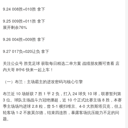
9.24 008胜+010胜 拿下
9.25 009胜+011胜 拿下
展开剩余76%
9.26 004胜+009胜 拿下
9.27 017负+020让负 拿下
关注公众号 胜竞足球 获取每日精选二串方案 战绩朋友圈可查看 店
内大哥 8中6 快来一起上车！
（一）布兰：主场霸主的进攻密码与核心引擎
布兰近 10 场斩获 7 胜 1 平 2 负，打入 24 球失 10 球，联赛暂列第
3 位。球队主场战斗力冠绝挪超，近 10 个正式比赛主场 8 胜，本赛
季主场场均进球 2.8 粒，曾 5-1 横扫维京、4-0 大胜斯塔贝克，但上
轮客场 1-2 不敌莫尔德，结束四连胜，暴露客场抗压能力不足的问
题。