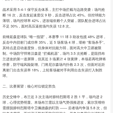
战术采用 5-4-1 保守反击体系，主打中场拦截与边路突袭：场均抢
断 16 次，反击发起速度仅 9 秒，反击进球占比 45%。但控球能力
薄弱，场均控球率 42%，进攻端依赖个人突破，团队配合进球占比
不足 30%，面对高压逼抢场均失误 12.8 次。
前锋延森是球队 “唯一指望”，本赛季 11 球 3 助攻包揽 48% 进球，
反击中内切射门成功率 35%，近 5 场客场 4 球，堪称 “客场杀手”。
其特点是启动速度快，但身体对抗能力弱，面对高大中卫易被限
制。中场防守悍将汉森是 “拦截机器”，场均 3.5 次抢断，是阻挡布
兰进攻的第一道屏障，但其近 3 场累计 4 张黄牌，本场若再吃牌将
停赛，防守端风险陡增。门将尼尔森场均扑救 2.3 次，但面对近距
离射门出击失误率 18%，上轮客场被对手利用出击失误打入制胜
球。
二、比赛展望：核心对位锁定胜负
历史交锋中，布兰近 3 次主场对腓特烈斯塔 2 胜 1 平，场均进 2
球，心理优势明显。本场布兰需以主场气势强推进攻，索尔茨维特
需摆脱腓特烈斯塔中卫佩德森的盯防 —— 后者场均争顶 5.8 次，但