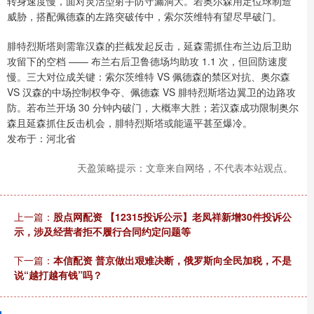
转身速度慢，面对灵活型射手防守漏洞大。若奥尔森用定位球制造
威胁，搭配佩德森的左路突破传中，索尔茨维特有望尽早破门。
腓特烈斯塔则需靠汉森的拦截发起反击，延森需抓住布兰边后卫助
攻留下的空档 —— 布兰右后卫鲁德场均助攻 1.1 次，但回防速度
慢。三大对位成关键：索尔茨维特 VS 佩德森的禁区对抗、奥尔森
VS 汉森的中场控制权争夺、佩德森 VS 腓特烈斯塔边翼卫的边路攻
防。若布兰开场 30 分钟内破门，大概率大胜；若汉森成功限制奥尔
森且延森抓住反击机会，腓特烈斯塔或能逼平甚至爆冷。
发布于：河北省
天盈策略提示：文章来自网络，不代表本站观点。
上一篇：
股点网配资 【12315投诉公示】老凤祥新增30件投诉公
示，涉及经营者拒不履行合同约定问题等
下一篇：
本信配资 普京做出艰难决断，俄罗斯向全民加税，不是
说“越打越有钱”吗？