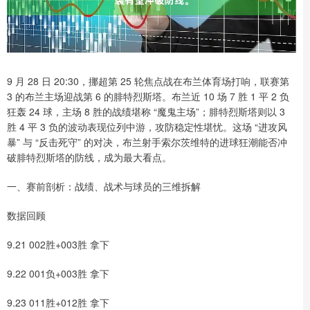
9 月 28 日 20:30，挪超第 25 轮焦点战在布兰体育场打响，联赛第
3 的布兰主场迎战第 6 的腓特烈斯塔。布兰近 10 场 7 胜 1 平 2 负
狂轰 24 球，主场 8 胜的战绩堪称 “魔鬼主场”；腓特烈斯塔则以 3
胜 4 平 3 负的波动表现位列中游，攻防稳定性堪忧。这场 “进攻风
暴” 与 “反击死守” 的对决，布兰射手索尔茨维特的进球狂潮能否冲
破腓特烈斯塔的防线，成为最大看点。
一、赛前剖析：战绩、战术与球员的三维拆解
数据回顾
9.21 002胜+003胜 拿下
9.22 001负+003胜 拿下
9.23 011胜+012胜 拿下