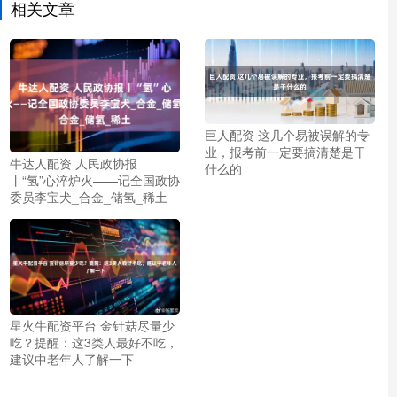
相关文章
巨人配资 这几个易被误解的专
业，报考前一定要搞清楚是干
牛达人配资 人民政协报
什么的
丨“氢”心淬炉火——记全国政协
委员李宝犬_合金_储氢_稀土
星火牛配资平台 金针菇尽量少
吃？提醒：这3类人最好不吃，
建议中老年人了解一下